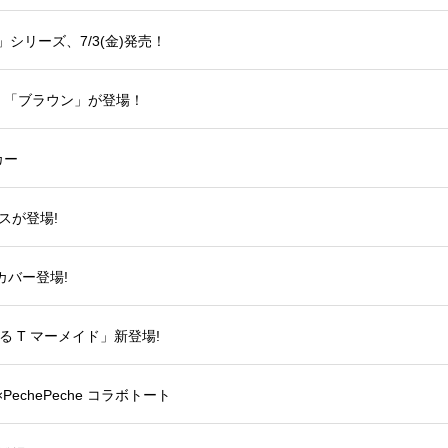
y」シリーズ、7/3(金)発売！
」「ブラウン」が登場！
カー
スが登場!
カバー登場!
 T マーメイド」新登場!
PechePeche コラボトート