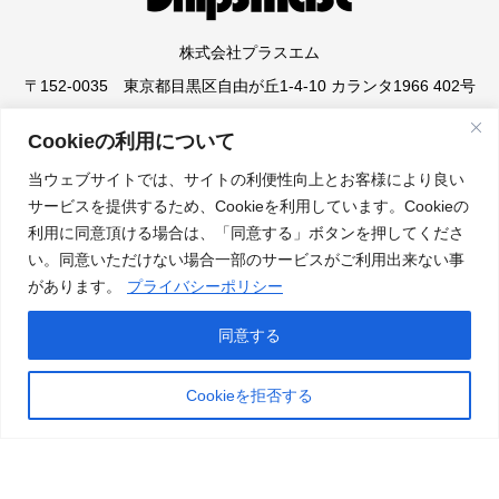
株式会社プラスエム
〒152-0035 東京都目黒区自由が丘1-4-10 カランタ1966 402号
Cookieの利用について
当ウェブサイトでは、サイトの利便性向上とお客様により良い
サービスを提供するため、Cookieを利用しています。Cookieの
ONLINE SHOP
ABOUT US
利用に同意頂ける場合は、「同意する」ボタンを押してくださ
い。同意いただけない場合一部のサービスがご利用出来ない事
EVENT
SHOP LIST
があります。
プライバシーポリシー
WEB CATALOG
CONTACT US
同意する
PRIVACY POLICY
WARRANTY
Cookieを拒否する
Copyright © Shipsmast | シップスマスト公式 | 女性用釣りウエ
ア・グローブ・プロテクターのパイオニア All Rights Reserved.