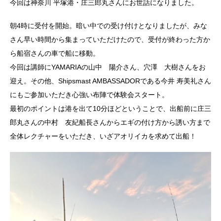
今回は神奈川 平塚港・庄三郎丸さんにお世話になりました。
朝4時に受付を開始。暗い中での受け付けとなりましたが、みな
さん早い時間から集まっていただけたので、受付が終わった方か
ら船宿さんの車で船に移動。
今回は講師にYAMARIAの山中 陽介さん、穴澤 大樹さんをお
迎え。その他、Shipsmast AMBASSADORである今井 寿美礼さん
にもご参加いただき心強い布陣で体験会スタート。
最初のポイントは港を出て10分ほどということで、出船前に庄三
郎丸さんの中村 友紀船長さんからエギの付け方から誘い方まで
全体レクチャーをいただき、いざアオリイカを求めて出船！