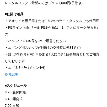
レンタルタックル希望の方はプラス1,000円(手巻き)
■仕掛け道具
・アオリイカ専用竿または1.8-2mのライトタックルでも代用可
・PEライン:両軸リール PE2号 糸は、1mごとにマークがあるも
の
・ハリス:フロロ5号を3Mご用意ください
・エギング用スナップ(仕掛けの交換時に便利です)
・錘は6号(5号も可) ※参加者1人につき1個参加賞としてご用意
しております
・エギ:3.5-4号 (メイン4号)
参考記事
■スケジュール
6:20 受付開始
6:45 開会式
7:00 出船