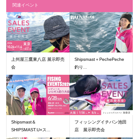
関連イベント
上州屋三鷹東八店 展示即売
Shipsmast＋PechePeche
会
釣り...
Shipsmast＆
フィッシングイチバン池田
SHIPSMAST.U×ス...
店 展示即売会