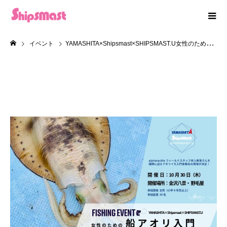
イベント
YAMASHITA×Shipsmast×SHIPSMAST.U女性のための船アオリ入門 with alphatackle