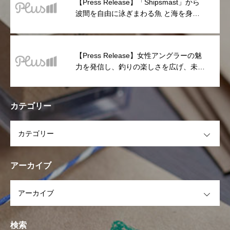
【Press Release】「Shipsmast」から
波間を自由に泳ぎまわる魚 と海を身に
纏うオリジナルプリント柄「Fish Camo
Dry」シリーズが新登場
【Press Release】女性アングラーの魅
力を発信し、釣りの楽しさを広げ、未来
の女性釣り文化を共に創る
「Shipsmaster Project」参加者募集
カテゴリー
OPEN
アーカイブ
OPEN
検索