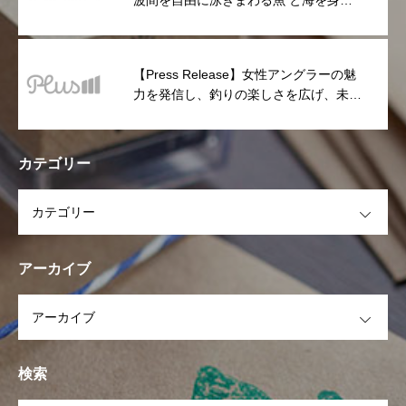
波間を自由に泳ぎまわる魚 と海を身に
纏うオリジナルプリント柄「Fish Camo
Dry」シリーズが新登場
【Press Release】女性アングラーの魅
力を発信し、釣りの楽しさを広げ、未来
の女性釣り文化を共に創る
「Shipsmaster Project」参加者募集
カテゴリー
OPEN
アーカイブ
OPEN
検索