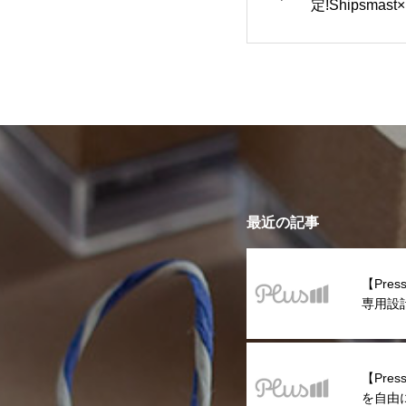
定!Shipsma
Shipsmast
レンジ!!
最近の記事
【Pre
専用設
登場!
【Pres
を自由