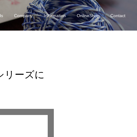
ds
Company
Information
OnlineShop
Contact
ャツシリーズに