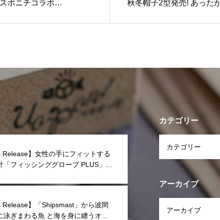
st×スポニチコラボ
秋冬帽子2型発売! あった
 CUP 2023 レディース鮪チャ
トキャップ&ボア×コーデ
カテゴリー
ss Release】女性の手にフィットする
計「フィッシンググローブ PLUS」が
アーカイブ
s Release】「Shipsmast」から波間
に泳ぎまわる魚 と海を身に纏うオリ