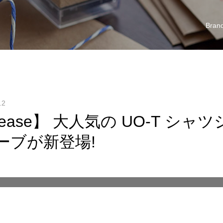
Bran
.2
Release】 大人気の UO-T シ
ーブが新登場!