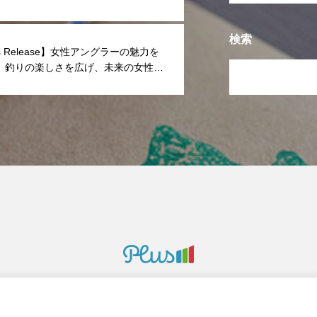
リント柄「Fish Camo Dry」シリー
登場
検索
ss Release】女性アングラーの魅力を
、釣りの楽しさを広げ、未来の女性釣
に創る 「Shipsmaster Project」
募集
Plus-M, Inc.