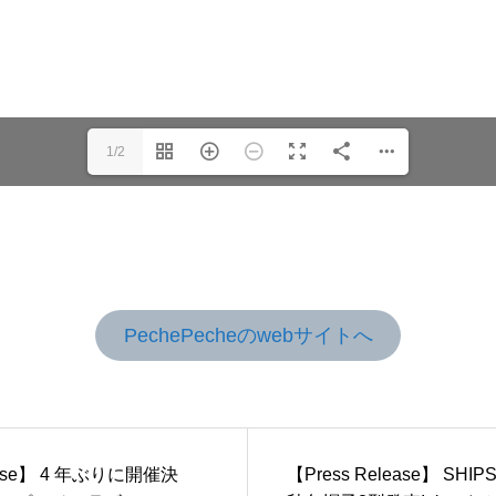
1/2
PechePecheのwebサイトへ
年ぶりに開催決
【Press Release】 SHI