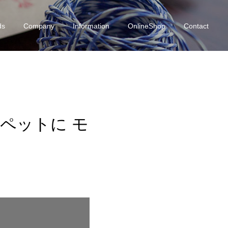
ds
Company
Information
OnlineShop
Contact
ロペットに モ