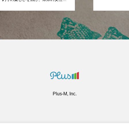
に創る 「Shipsmaster Project」
募集
Plus-M, Inc.