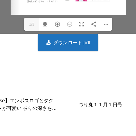
1/3
ダウンロード.pdf
ease】エンボスロゴとタグ
つり丸１１月１日号
トが可愛い 被りの深さを調
ay ニットキャップが新登場