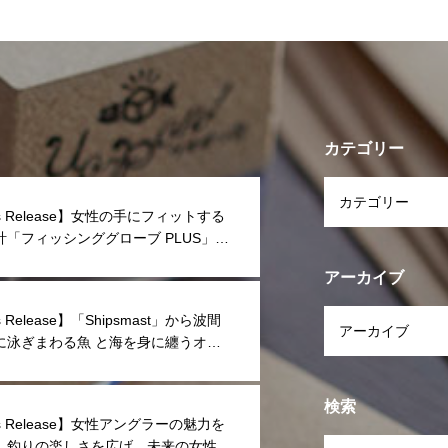
カテゴリー
ss Release】女性の手にフィットする
計「フィッシンググローブ PLUS」が
アーカイブ
s Release】「Shipsmast」から波間
に泳ぎまわる魚 と海を身に纏うオリ
リント柄「Fish Camo Dry」シリー
登場
検索
ss Release】女性アングラーの魅力を
、釣りの楽しさを広げ、未来の女性釣