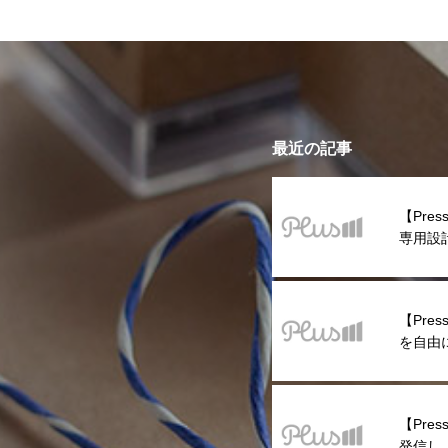
最近の記事
【Pre
専用設
登場!
【Pres
を自由
ジナルプ
ズが新
【Pre
発信し