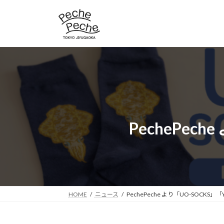
コ
ナ
ン
ビ
テ
ゲ
ン
ー
ツ
シ
へ
ョ
ス
ン
キ
に
ッ
移
プ
動
PechePec
HOME
ニュース
PechePeche より「UO-SOCKS」