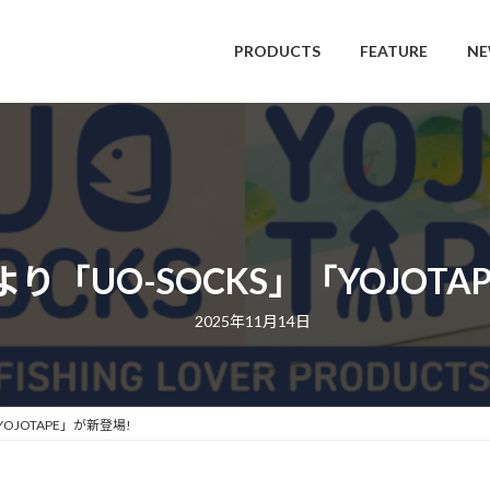
PRODUCTS
FEATURE
NE
he より「UO-SOCKS」「YOJOT
2025年11月14日
「YOJOTAPE」が新登場!